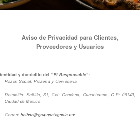
Aviso de Privacidad para Clientes,
Proveedores y Usuarios
dentidad y domicilio del “
El Responsable
”:
Razón Social: Pizzería y Cervecería
Domicilio: Saltillo, 31, Col: Condesa, Cuauhtemoc, C.P: 06140,
Ciudad de México
Correo:
balboa@grupopatagonia.mx